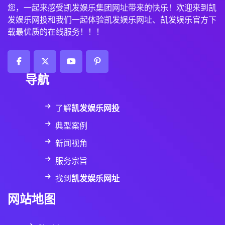
您，一起来感受凯发娱乐集团网址带来的快乐！欢迎来到凯
发娱乐网投和我们一起体验凯发娱乐网址、凯发娱乐官方下
载最优质的在线服务！！！
导航
了解
凯发娱乐网投
典型案例
新闻视角
服务宗旨
找到
凯发娱乐网址
网站地图