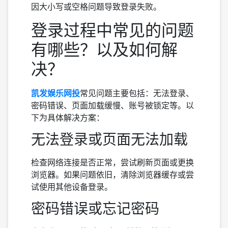
因大小写或空格问题导致登录失败。
登录过程中常见的问题
有哪些？以及如何解
决？
凯发娱乐网投
常见问题主要包括：无法登录、
密码错误、页面加载缓慢、账号被锁定等。以
下为具体解决方案：
无法登录或页面无法加载
检查网络连接是否正常，尝试刷新页面或更换
浏览器。如果问题依旧，清除浏览器缓存或尝
试使用其他设备登录。
密码错误或忘记密码