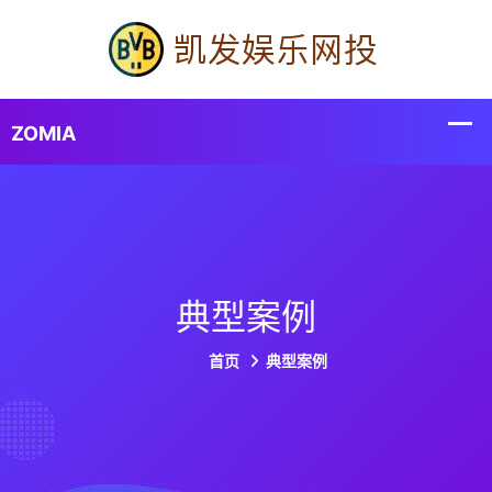
典型案例
首页
典型案例