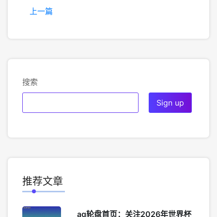
上一篇
搜索
推荐文章
ag轮盘首页：关注2026年世界杯