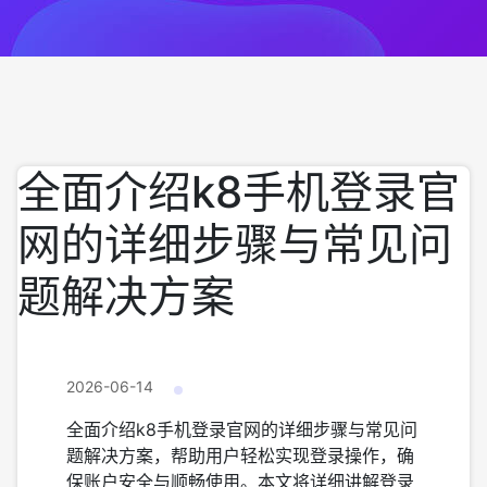
全面介绍k8手机登录官
网的详细步骤与常见问
题解决方案
2026-06-14
全面介绍k8手机登录官网的详细步骤与常见问
题解决方案，帮助用户轻松实现登录操作，确
保账户安全与顺畅使用。本文将详细讲解登录