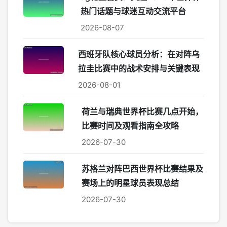
热门话题与球迷互动交流平台
2026-08-07
西班牙队核心球员分析：在对阵乌
拉圭比赛中的战术安排与关键表现
2026-08-01
荷兰与瑞典世界杯比赛几点开始，
比赛时间及观看指南全攻略
2026-07-30
苏格兰对阵巴西世界杯比赛结果及
赛场上的明星球员表现总结
2026-07-30